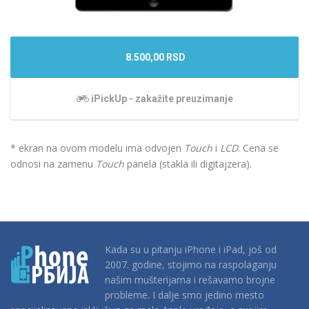
8.500,00 RSD
iPickUp - zakažite preuzimanje
* ekran na ovom modelu ima odvojen
Touch
i
LCD
. Cena se
odnosi na zamenu
Touch
panela (stakla ili digitajzera).
Kada su u pitanju iPhone i iPad, još od
2007. godine, stojimo na raspolaganju
našim mušterijama i rešavamo brojne
probleme. I dalje smo jedino mesto