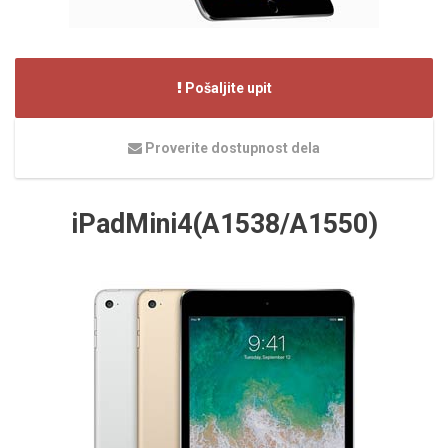
Pošaljite upit
Proverite dostupnost dela
iPadMini4(A1538/A1550)