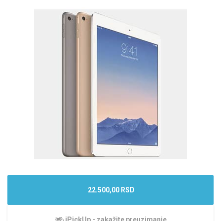
22.500,00 RSD
iPickUp - zakažite preuzimanje