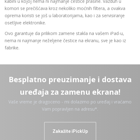
kabini u kojoj nema ni najmanje čestice prašine. Vazduh u
komori se prečišćava kroz nekoliko moćnih filtera, a ovakva
oprema koristi se još u laboratorijama, kao i za servisiranje
osetljive elektronike.
Ovo garantuje da prilikom zamene stakla na vašem iPad-u,
nema ni najmanje neželjene čestice na ekranu, sve je kao iz
fabrike.
Besplatno preuzimanje i dostava
uređaja za zamenu ekrana!
Vaše vreme je dragoceno - mi dolazimo po uređaj i vraćamo
Vam popravljen na adresu*.
Zakažite iPickUp