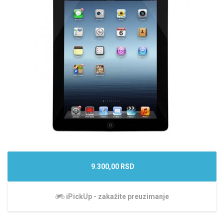
9.300,00 RSD
iPickUp - zakažite preuzimanje