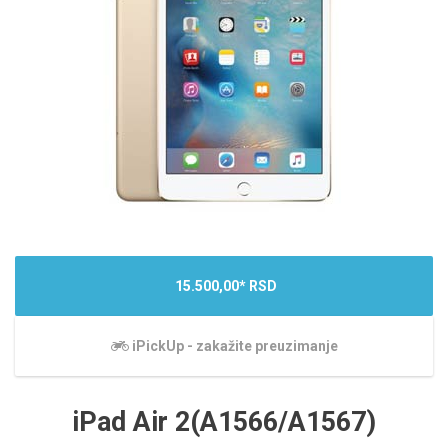
15.500,00* RSD
iPickUp - zakažite preuzimanje
iPad Air 2(A1566/A1567)