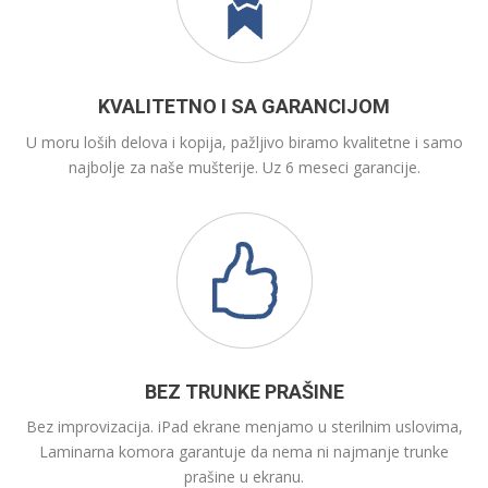
KVALITETNO I SA GARANCIJOM
U moru loših delova i kopija, pažljivo biramo kvalitetne i samo
najbolje za naše mušterije. Uz 6 meseci garancije.
BEZ TRUNKE PRAŠINE
Bez improvizacija. iPad ekrane menjamo u sterilnim uslovima,
Laminarna komora garantuje da nema ni najmanje trunke
prašine u ekranu.