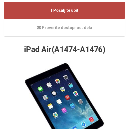
Pošaljite upit
Proverite dostupnost dela
iPad Air(A1474-A1476)