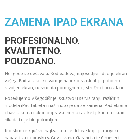
ZAMENA IPAD EKRANA
PROFESIONALNO.
KVALITETNO.
POUZDANO.
Nezgode se dešavaju. Kod padova, najosetljiviji deo je ekran
vašeg iPad-a. Ukoliko vam je napuklo staklo ili je potpuno
razbijen ekran, tu smo da pomognemo, stručno i pouzdano.
Posedujemo višegodišnje iskustvo u servisiranju različitih
modela iPad tableta i naš moto je da se zamena iPad ekrana
obavi tako da nakon popravke nema razlike tj. kao da ekran
nikada i nije bio polomljen.
Koristimo isključivo najkvalitetnije delove koje je moguće
nabaviti za popravku vašeg ekrana. Garancija je 6 meseci.