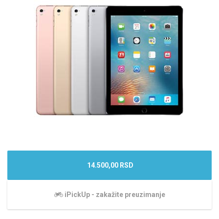
14.500,00 RSD
iPickUp - zakažite preuzimanje