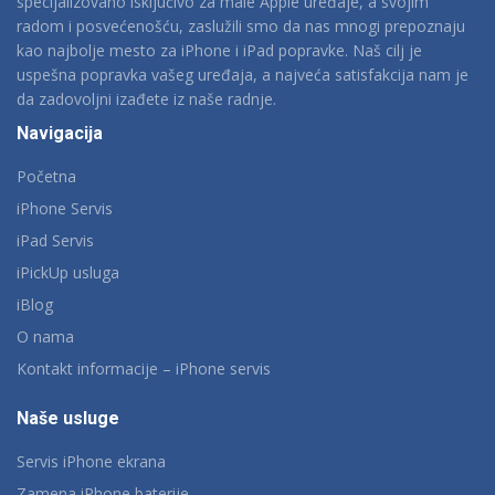
specijalizovano isključivo za male Apple uređaje, a svojim
radom i posvećenošću, zaslužili smo da nas mnogi prepoznaju
kao najbolje mesto za iPhone i iPad popravke. Naš cilj je
uspešna popravka vašeg uređaja, a najveća satisfakcija nam je
da zadovoljni izađete iz naše radnje.
Navigacija
Početna
iPhone Servis
iPad Servis
iPickUp usluga
iBlog
O nama
Kontakt informacije – iPhone servis
Naše usluge
Servis iPhone ekrana
Zamena iPhone baterije