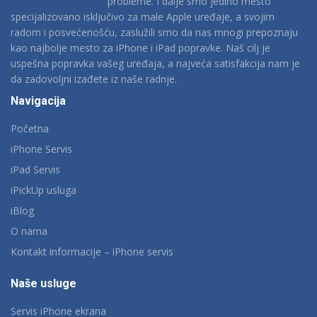
probleme. I dalje smo jedino mesto
specijalizovano isključivo za male Apple uređaje, a svojim
radom i posvećenošću, zaslužili smo da nas mnogi prepoznaju
kao najbolje mesto za iPhone i iPad popravke. Naš cilj je
uspešna popravka vašeg uređaja, a najveća satisfakcija nam je
da zadovoljni izađete iz naše radnje.
Navigacija
Početna
iPhone Servis
iPad Servis
iPickUp usluga
iBlog
O nama
Kontakt informacije – iPhone servis
Naše usluge
Servis iPhone ekrana