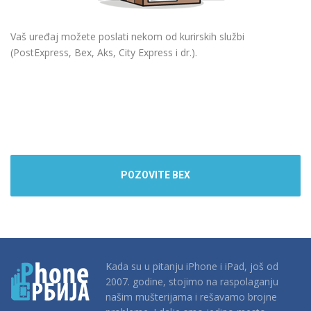
Vaš uređaj možete poslati nekom od kurirskih službi
(PostExpress, Bex, Aks, City Express i dr.).
POZOVITE BEX
Kada su u pitanju iPhone i iPad, još od
2007. godine, stojimo na raspolaganju
našim mušterijama i rešavamo brojne