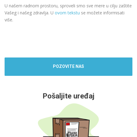
U našem radnom prostoru, sproveli smo sve mere u cilju zaštite
Vašeg i našeg zdravlja. U
ovom tekstu
se možete informisati
više.
POZOVITE NAS
Pošaljite uređaj