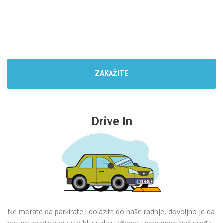
ZAKAŽITE
Drive In
Ne morate da parkirate i dolazite do naše radnje, dovoljno je da
nas pozovete kada ste blizu, da izađemo i pokupimo Vaš uređaj