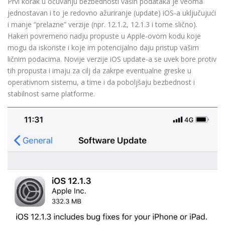
Prvi korak u očuvanju bezbednosti vaših podataka je veoma
jednostavan i to je redovno ažuriranje (update) iOS-a uključujući
i manje “prelazne” verzije (npr. 12.1.2, 12.1.3 i tome slično).
Hakeri povremeno nadju propuste u Apple-ovom kodu koje
mogu da iskoriste i koje im potencijalno daju pristup vašim
ličnim podacima. Novije verzije iOS update-a se uvek bore protiv
tih propusta i imaju za cilj da zakrpe eventualne greske u
operativnom sistemu, a time i da poboljšaju bezbednost i
stabilnost same platforme.