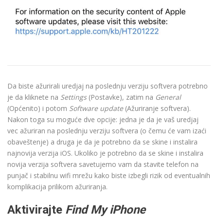
Da biste ažurirali uredjaj na poslednju verziju softvera potrebno
je da kliknete na
Settings
(Postavke), zatim na
General
(Općenito) i potom
Software update
(Ažuriranje softvera).
Nakon toga su moguće dve opcije: jedna je da je vaš uredjaj
vec ažuriran na poslednju verziju softvera (o čemu će vam izaći
obaveštenje) a druga je da je potrebno da se skine i instalira
najnovija verzija iOS. Ukoliko je potrebno da se skine i instalira
novija verzija softvera savetujemo vam da stavite telefon na
punjač i stabilnu wifi mrežu kako biste izbegli rizik od eventualnih
komplikacija prilikom ažuriranja.
Aktivirajte
Find My iPhone