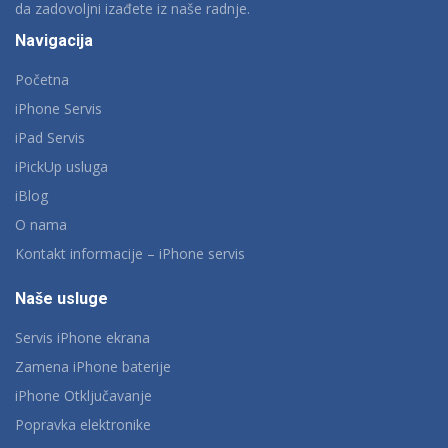
da zadovoljni izađete iz naše radnje.
Navigacija
Početna
iPhone Servis
iPad Servis
iPickUp usluga
iBlog
O nama
Kontakt informacije – iPhone servis
Naše usluge
Servis iPhone ekrana
Zamena iPhone baterije
iPhone Otključavanje
Popravka elektronike