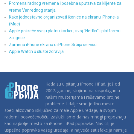
Promena radnog vremena i posebna uputstva za klijente za
vreme Vanrednog stanja.
Kako jednostavno organizovati ikonice na ekranu iPhone-a
(Mac)
Apple pokreće svoju platnu karticu, svoj “Netflix” i platformu
za igrice
Zamena iPhone ekrana u iPhone Srbija servisu
Apple Watch u službi zdravlja
Kada su u pitanju iPhone i iPad, još od
2007. godine, stojimo na raspolaganju
našim mušterijama i rešavamo brojne
probleme. I dalje smo jedino mesto
specijalizovano isključivo za male Apple uređaje, a svojim
radom i posvećenošću, zaslužili smo da nas mnogi prepoznaju
kao najbolje mesto za iPhone i iPad popravke. Naš cilj je
uspešna popravka vašeg uređaja, a najveća satisfakcija nam je