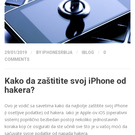
29/01/2019
/
BY
IPHONESRBIJA
/
IBLOG
/
0
COMMENTS
Kako da zaštitite svoj iPhone od
hakera?
Ovo je vodič sa savetima kako da najbolje zaštitite svoj iPhone
(i osetljive podatke) od hakera. Iako je Apple-ov iOS (operativni
sistem) poprilično bezbedan postoji nekoliko jednostavnih
koraka koji će osigurati da ste učinili sve što je u vašoj moći da
sačuvate svoje podatke od napada hakera.