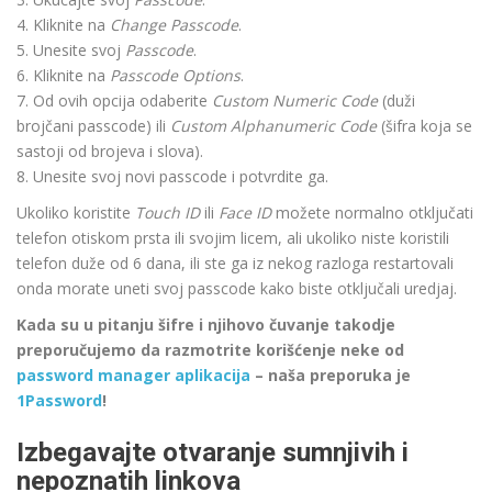
4. Kliknite na
Change Passcode
.
5. Unesite svoj
Passcode
.
6. Kliknite na
Passcode Options
.
7. Od ovih opcija odaberite
Custom Numeric Code
(duži
brojčani passcode) ili
Custom Alphanumeric Code
(šifra koja se
sastoji od brojeva i slova).
8. Unesite svoj novi passcode i potvrdite ga.
Ukoliko koristite
Touch ID
ili
Face ID
možete normalno otključati
telefon otiskom prsta ili svojim licem, ali ukoliko niste koristili
telefon duže od 6 dana, ili ste ga iz nekog razloga restartovali
onda morate uneti svoj passcode kako biste otključali uredjaj.
Kada su u pitanju šifre i njihovo čuvanje takodje
preporučujemo da razmotrite korišćenje neke od
password manager aplikacija
– naša preporuka je
1Password
!
Izbegavajte otvaranje sumnjivih i
nepoznatih linkova