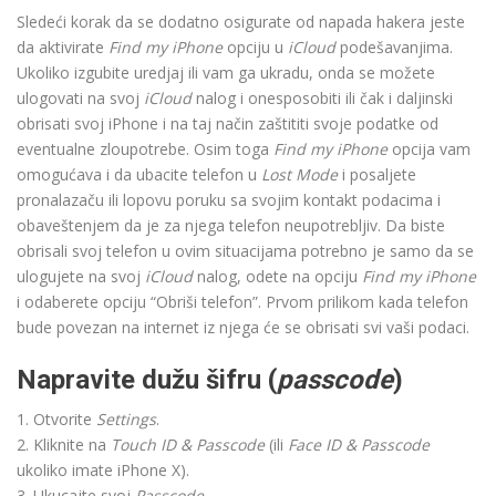
Sledeći korak da se dodatno osigurate od napada hakera jeste
da aktivirate
Find my iPhone
opciju u
iCloud
podešavanjima.
Ukoliko izgubite uredjaj ili vam ga ukradu, onda se možete
ulogovati na svoj
iCloud
nalog i onesposobiti ili čak i daljinski
obrisati svoj iPhone i na taj način zaštititi svoje podatke od
eventualne zloupotrebe. Osim toga
Find my iPhone
opcija vam
omogućava i da ubacite telefon u
Lost Mode
i posaljete
pronalazaču ili lopovu poruku sa svojim kontakt podacima i
obaveštenjem da je za njega telefon neupotrebljiv. Da biste
obrisali svoj telefon u ovim situacijama potrebno je samo da se
ulogujete na svoj
iCloud
nalog, odete na opciju
Find my iPhone
i odaberete opciju “Obriši telefon”. Prvom prilikom kada telefon
bude povezan na internet iz njega će se obrisati svi vaši podaci.
Napravite dužu šifru (
passcode
)
1. Otvorite
Settings
.
2. Kliknite na
Touch ID & Passcode
(ili
Face ID & Passcode
ukoliko imate iPhone X).
3. Ukucajte svoj
Passcode
.