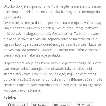
Ukoliko dobijete u poruci,
email
-u ili negde nasumice u
browser
-
u link koji ne očekujete i ne znate šta bi mogao biti nemojte da
ga otvarate.
Ovakvi linkovi mogu da budu potencijalna pretnja za vaš uredjaj
i iako ne mogu direktno da hakuju vaš telefon, mogu hakovati
neki od vaših naloga za
e-mail
,
Facebook
i dr. Ta vrsta prevare
funkcioniše tako što vas link zapravo odvede na stranicu koja
izgleda kao login stranica određenog servisa ili portala i kada se
od vas traži da ponovo ukucate korisničko ime i šifru vi zapravo
sami predajete hakeru svoje podatke.
Uopšteno pravilo je da ukoliko vam nije poznat pošiljalac ili vam
sam email deluje sumnjivo, ne otvarate takve mailove niti
skidate bilo kakve
attachment
-e (priloge) koji u takvim email
porukama stižu. Ovo se ne odnosi samo na iPhone već se može
smatrati i opštim savetom obzirom da isto važi i za naloge koje
koristite preko računara.
Podelite:
Facebook
Twitter
LinkedIn
Tumblr